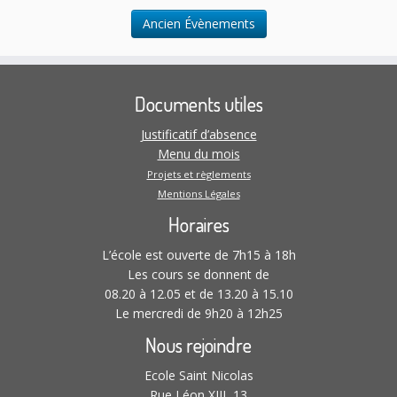
n
t
Ancien Évènements
t
i
s
o
n
s
Documents utiles
Justificatif d’absence
Menu du mois
Projets et règlements
Mentions Légales
Horaires
L’école est ouverte de 7h15 à 18h
Les cours se donnent de
08.20 à 12.05 et de 13.20 à 15.10
Le mercredi de 9h20 à 12h25
Nous rejoindre
Ecole Saint Nicolas
Rue Léon XIII, 13