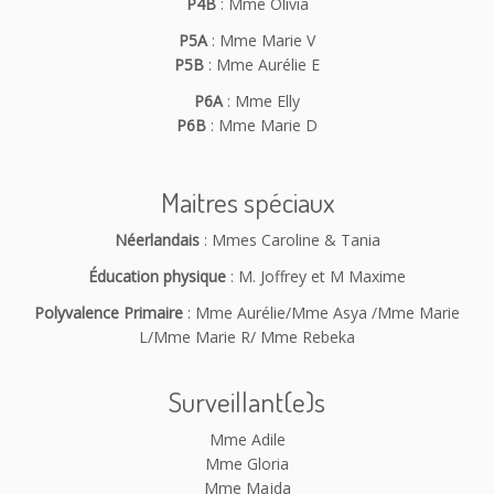
P4B
: Mme Olivia
P5A
: Mme Marie V
P5B
: Mme Aurélie E
P6A
: Mme Elly
P6B
: Mme Marie D
Maitres spéciaux
Néerlandais
: Mmes Caroline & Tania
Éducation physique
: M. Joffrey et M Maxime
Polyvalence Primaire
: Mme Aurélie/Mme Asya /Mme Marie
L/Mme Marie R/ Mme Rebeka
Surveillant(e)s
Mme Adile
Mme Gloria
Mme Majda