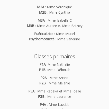
M2A
: Mme Véronique
M2B
: Mme Cynthia
M3A
: Mme Isabelle C
M3B
: Mme Aurore et Mme Britney
Puéricultrice
: Mme Muriel
Psychomotricité
: Mme Sandrine
Classes primaires
P1A
: Mme Nathalie
P1B
: Mme Déborah
P2A
: Mme Ariane
P2B
: Mme Mélanie
P3A
: Mme Rebeka et Mme Joëlle
P3B
: Mme Laurence
P4A
: Mme Laetitia