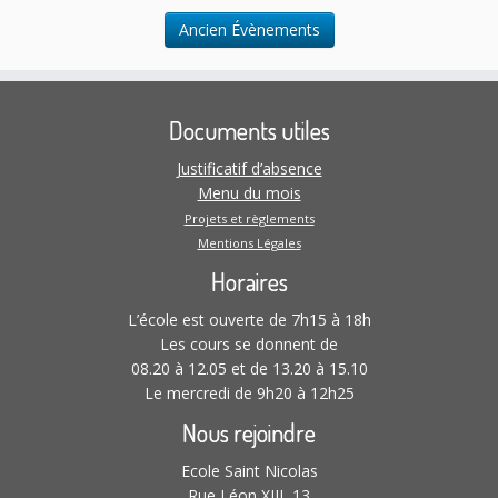
t
Ancien Évènements
i
o
n
s
Documents utiles
Justificatif d’absence
Menu du mois
Projets et règlements
Mentions Légales
Horaires
L’école est ouverte de 7h15 à 18h
Les cours se donnent de
08.20 à 12.05 et de 13.20 à 15.10
Le mercredi de 9h20 à 12h25
Nous rejoindre
Ecole Saint Nicolas
Rue Léon XIII, 13