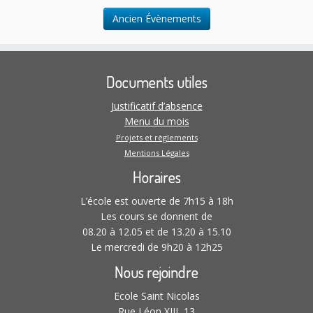
t
Ancien Évènements
i
o
n
s
Documents utiles
Justificatif d’absence
Menu du mois
Projets et règlements
Mentions Légales
Horaires
L’école est ouverte de 7h15 à 18h
Les cours se donnent de
08.20 à 12.05 et de 13.20 à 15.10
Le mercredi de 9h20 à 12h25
Nous rejoindre
Ecole Saint Nicolas
Rue Léon XIII, 13