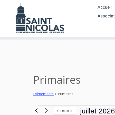
Skip
Accueil
to
content
Associat
Primaires
Évènements
Primaires
Évènements
juillet 2026
Ce mois-ci