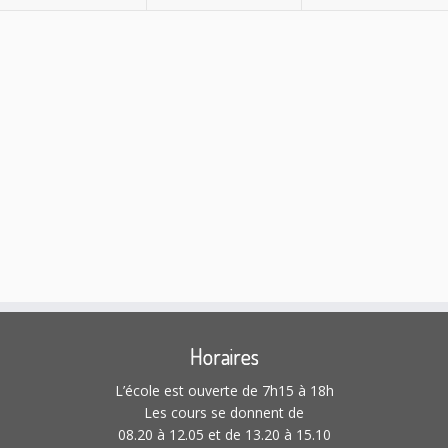
n
n
n
t
t
t
e
e
e
,
,
,
m
m
m
e
e
e
n
n
n
t
t
t
,
,
,
Horaires
L’école est ouverte de 7h15 à 18h
Les cours se donnent de
08.20 à 12.05 et de 13.20 à 15.10