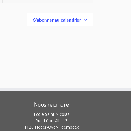
o
n
n
t
t
e
e
,
,
n
m
m
S’abonner au calendrier
s
e
e
n
n
t
t
,
,
Nous rejoindre
Ecole Saint Nicolas
Rue Léon XIII, 13
1120 Neder-Over-Heembeek