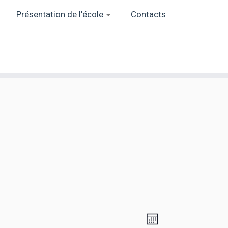
Présentation de l’école
Contacts
N
N
M