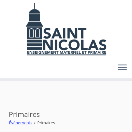
Skip
to
content
Primaires
Évènements
Primaires