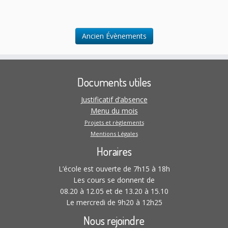
n
t
t
t
t
t
t
t
e
l
.
t
s
s
s
s
s
s
m
t
e
a
Ancien Évènements
n
t
t
i
s
o
Documents utiles
n
s
Justificatif d’absence
Menu du mois
Projets et règlements
Mentions Légales
Horaires
L’école est ouverte de 7h15 à 18h
Les cours se donnent de
08.20 à 12.05 et de 13.20 à 15.10
Le mercredi de 9h20 à 12h25
Nous rejoindre