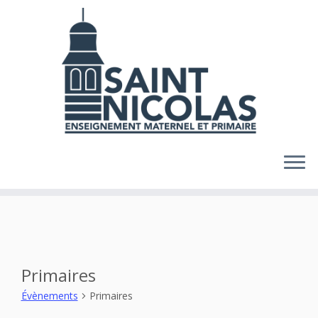
Skip
to
content
Primaires
Évènements
Primaires