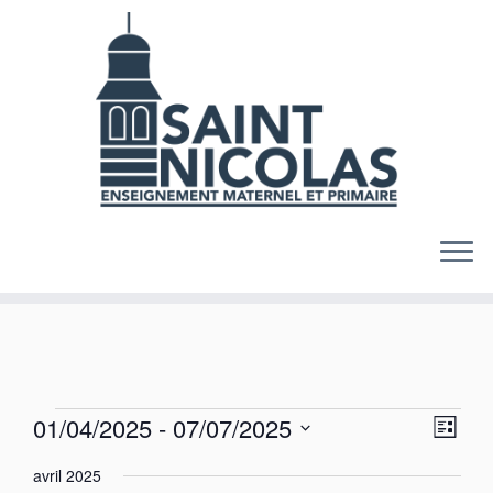
Skip
to
content
Évènements
N
N
01/04/2025
 - 
07/07/2025
L
a
a
S
i
v
v
avril 2025
s
é
i