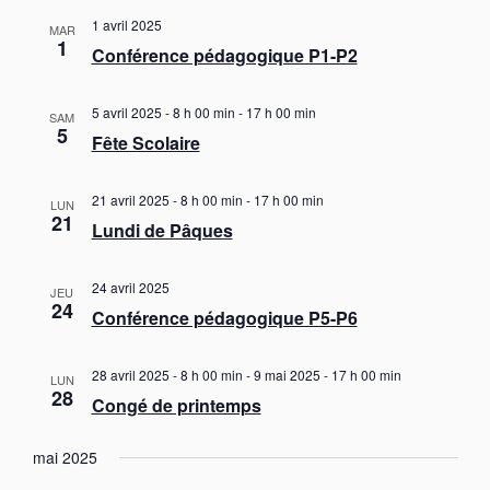
i
t
g
l
1 avril 2025
e
a
MAR
g
e
1
t
Conférence pédagogique P1-P2
c
a
i
t
t
o
i
n
5 avril 2025 - 8 h 00 min
-
17 h 00 min
i
SAM
o
5
d
Fête Scolaire
o
e
n
n
v
n
u
p
21 avril 2025 - 8 h 00 min
-
17 h 00 min
e
LUN
e
21
a
z
Lundi de Pâques
s
u
r
É
n
v
c
24 avril 2025
JEU
è
e
24
o
Conférence pédagogique P5-P6
n
d
n
e
a
s
m
t
28 avril 2025 - 8 h 00 min
-
9 mai 2025 - 17 h 00 min
LUN
e
u
28
e
Congé de printemps
n
l
.
t
t
mai 2025
a