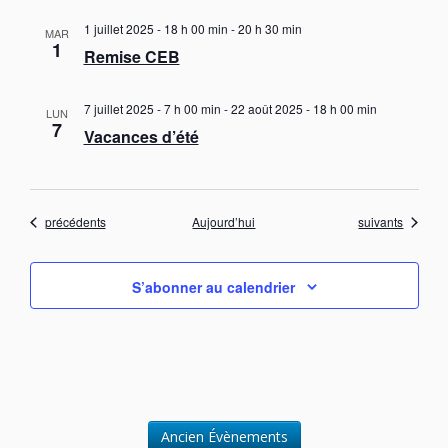
1 juillet 2025 - 18 h 00 min
-
20 h 30 min
MAR
1
Remise CEB
7 juillet 2025 - 7 h 00 min
-
22 août 2025 - 18 h 00 min
LUN
7
Vacances d’été
Évènements
Évènements
précédents
Aujourd’hui
suivants
S’abonner au calendrier
Ancien Évènements