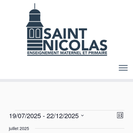
Skip
to
content
Évènements
N
N
19/07/2025
 - 
22/12/2025
L
a
a
S
i
v
v
juillet 2025
s
é
i