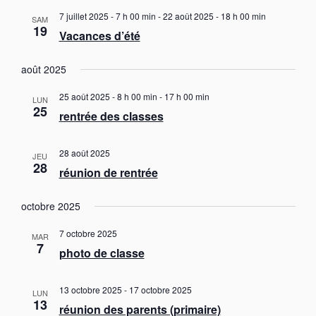
i
t
g
l
7 juillet 2025 - 7 h 00 min
-
22 août 2025 - 18 h 00 min
e
a
SAM
g
e
19
t
Vacances d’été
c
a
i
t
t
o
août 2025
i
n
i
o
d
o
25 août 2025 - 8 h 00 min
-
17 h 00 min
e
n
LUN
25
n
v
rentrée des classes
n
u
p
e
e
a
z
s
28 août 2025
JEU
u
r
28
É
réunion de rentrée
n
v
c
è
e
o
octobre 2025
n
d
n
e
a
s
m
7 octobre 2025
MAR
t
7
e
u
photo de classe
e
n
l
.
t
t
13 octobre 2025
-
17 octobre 2025
LUN
13
a
réunion des parents (primaire)