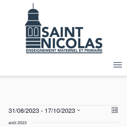
Skip
to
content
Évènements
N
N
31/08/2023
 - 
17/10/2023
L
a
a
S
i
v
v
août 2023
s
é
i