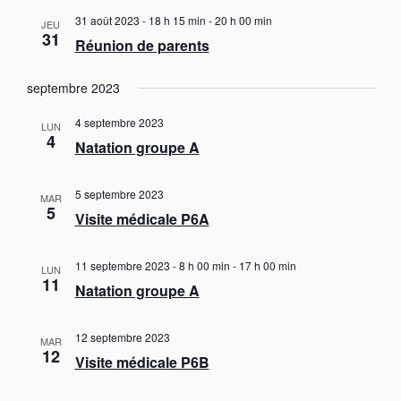
i
t
g
l
31 août 2023 - 18 h 15 min
-
20 h 00 min
e
a
JEU
g
e
31
t
Réunion de parents
c
a
i
t
t
o
septembre 2023
i
n
i
o
d
o
4 septembre 2023
e
n
LUN
4
n
v
Natation groupe A
n
u
p
e
e
a
z
s
5 septembre 2023
MAR
u
r
5
É
Visite médicale P6A
n
v
c
è
e
o
n
d
11 septembre 2023 - 8 h 00 min
-
17 h 00 min
LUN
n
e
11
a
Natation groupe A
s
m
t
e
u
e
n
12 septembre 2023
l
MAR
.
t
12
Visite médicale P6B
t
a