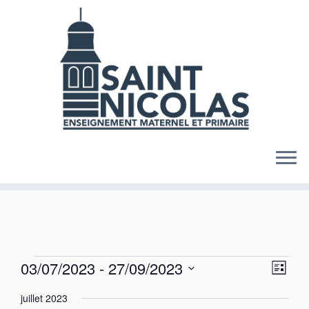
Skip
to
content
Évènements
N
N
03/07/2023
 - 
27/09/2023
L
a
a
S
i
v
v
juillet 2023
s
é
i