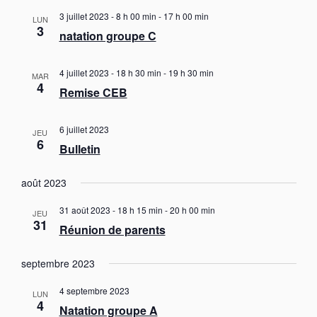
i
t
g
l
3 juillet 2023 - 8 h 00 min
-
17 h 00 min
e
a
LUN
g
e
3
t
natation groupe C
c
a
i
t
t
o
i
n
4 juillet 2023 - 18 h 30 min
-
19 h 30 min
i
MAR
o
4
d
Remise CEB
o
e
n
n
v
n
u
p
6 juillet 2023
e
JEU
e
6
a
z
Bulletin
s
u
r
É
n
v
c
août 2023
è
e
o
n
d
31 août 2023 - 18 h 15 min
-
20 h 00 min
JEU
n
e
31
a
Réunion de parents
s
m
t
e
u
e
n
septembre 2023
l
.
t
t
4 septembre 2023
LUN
4
a
Natation groupe A