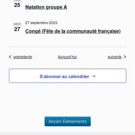
25
Natation groupe A
27 septembre 2023
MER
27
Congé (Fête de la communauté française)
Évènements
Évènements
précédents
Aujourd’hui
suivants
S’abonner au calendrier
Ancien Évènements