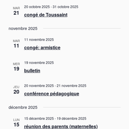
i
t
g
l
20 octobre 2025
-
31 octobre 2025
e
a
MAR
g
e
21
t
congé de Toussaint
c
a
i
t
t
o
novembre 2025
i
n
i
o
d
o
11 novembre 2025
e
n
MAR
11
n
v
congé: armistice
n
u
p
e
e
a
z
s
19 novembre 2025
MER
u
r
19
É
bulletin
n
v
c
è
e
o
n
d
20 novembre 2025
-
21 novembre 2025
JEU
n
e
20
a
conférence pédagogique
s
m
t
e
u
e
n
décembre 2025
l
.
t
t
15 décembre 2025
-
19 décembre 2025
LUN
15
a
réunion des parents (maternelles)