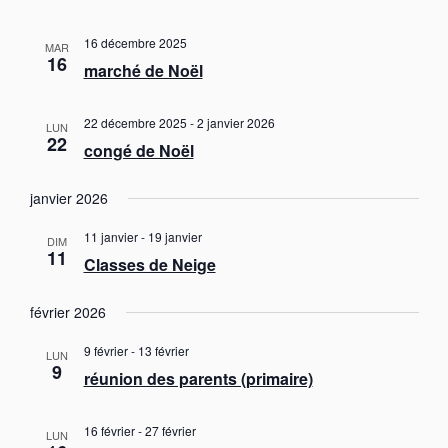
t
i
16 décembre 2025
MAR
o
16
marché de Noël
n
s
22 décembre 2025
-
2 janvier 2026
LUN
22
congé de Noël
janvier 2026
11 janvier
-
19 janvier
DIM
11
Classes de Neige
février 2026
9 février
-
13 février
LUN
9
réunion des parents (primaire)
16 février
-
27 février
LUN