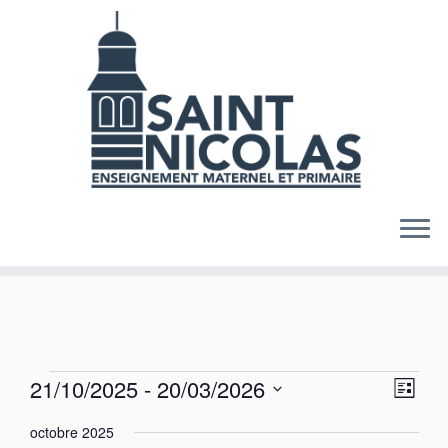
Skip
to
content
Évènements
N
N
21/10/2025
 - 
20/03/2026
L
a
a
S
i
v
v
octobre 2025
s
é
i