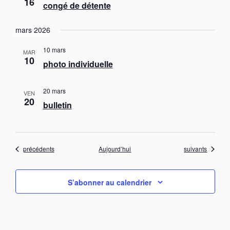
16
congé de détente
mars 2026
10 mars
MAR
10
photo individuelle
20 mars
VEN
20
bulletin
Évènements
Évènements
précédents
Aujourd’hui
suivants
S’abonner au calendrier