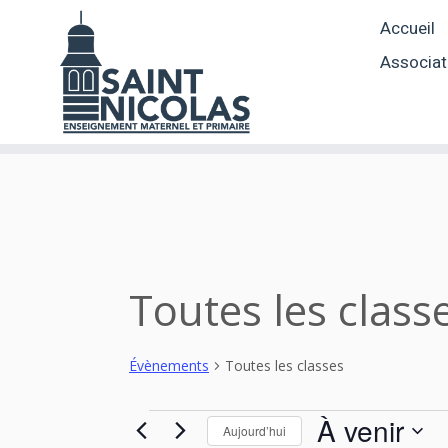
Skip
Accueil
to
content
Associat
Toutes les class
Évènements
Toutes les classes
Évènements
À venir
Aujourd’hui