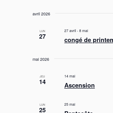
S
é
avril 2026
l
e
c
27 avril
-
8 mai
t
LUN
27
i
congé de printe
o
n
n
e
mai 2026
z
u
n
14 mai
JEU
14
e
Ascension
d
a
t
e
25 mai
LUN
25
.