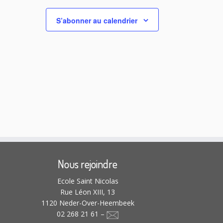
o
n
S’abonner au calendrier
s
Nous rejoindre
Ecole Saint Nicolas
Rue Léon XIII, 13
1120 Neder-Over-Heembeek
02 268 21 61 –