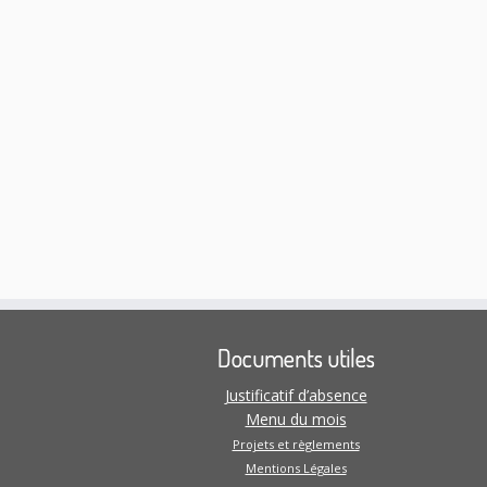
Documents utiles
Justificatif d’absence
Menu du mois
Projets et règlements
Mentions Légales