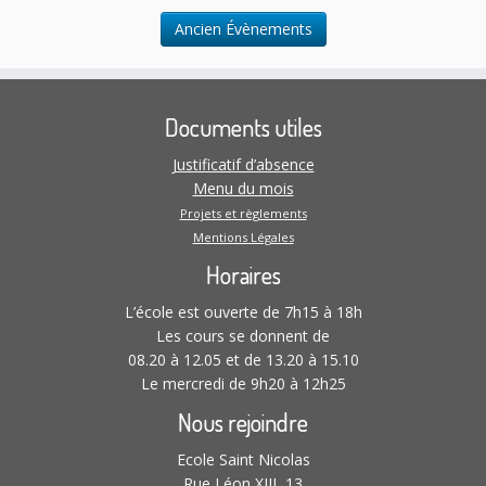
n
l
.
t
Ancien Évènements
t
a
t
Documents utiles
i
o
Justificatif d’absence
n
Menu du mois
s
Projets et règlements
Mentions Légales
Horaires
L’école est ouverte de 7h15 à 18h
Les cours se donnent de
08.20 à 12.05 et de 13.20 à 15.10
Le mercredi de 9h20 à 12h25
Nous rejoindre
Ecole Saint Nicolas
Rue Léon XIII, 13