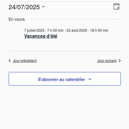
Évènements
N
N
24/07/2025
J
a
for
a
S
o
v
24
v
En cours
u
é
i
juillet
i
r
g
l
7 juillet 2025 - 7 h 00 min
-
22 août 2025 - 18 h 00 min
a
2025
g
e
Vacances d’été
t
c
a
i
t
t
o
i
n
i
o
d
Jour précédent
Jour suivant
o
e
n
n
v
n
u
p
e
S’abonner au calendrier
e
a
z
s
u
r
É
n
v
c
è
e
o
n
d
n
e
a
s
m
t
e
u
e