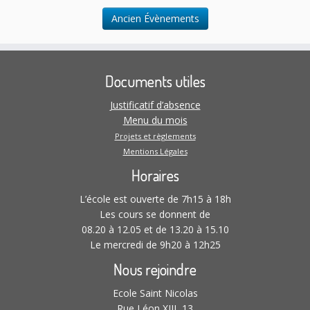
n
l
.
t
Ancien Évènements
t
a
t
Documents utiles
i
o
Justificatif d’absence
n
Menu du mois
s
Projets et règlements
Mentions Légales
Horaires
L’école est ouverte de 7h15 à 18h
Les cours se donnent de
08.20 à 12.05 et de 13.20 à 15.10
Le mercredi de 9h20 à 12h25
Nous rejoindre
Ecole Saint Nicolas
Rue Léon XIII, 13