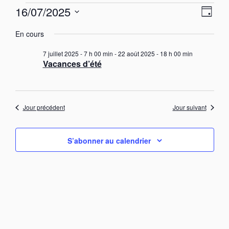
Évènements
N
N
16/07/2025
J
a
for
a
S
o
v
16
v
En cours
u
é
i
juillet
i
r
g
l
7 juillet 2025 - 7 h 00 min
-
22 août 2025 - 18 h 00 min
a
2025
g
e
Vacances d’été
t
c
a
i
t
t
o
i
n
i
o
d
Jour précédent
Jour suivant
o
e
n
n
v
n
u
p
e
S’abonner au calendrier
e
a
z
s
u
r
É
n
v
c
è
e
o
n
d
n
e
a
s
m
t
e
u
e