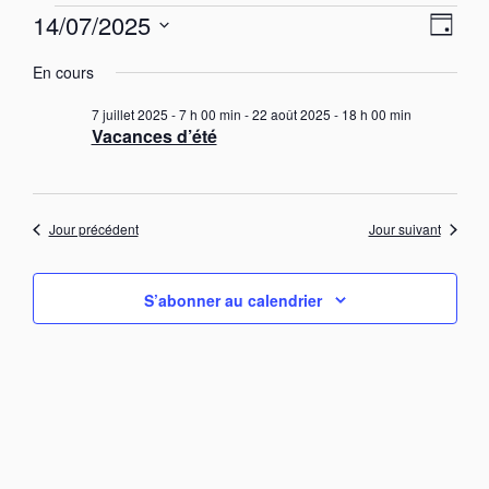
Évènements
N
N
14/07/2025
J
a
for
a
S
o
v
14
v
En cours
u
é
i
juillet
i
r
g
l
7 juillet 2025 - 7 h 00 min
-
22 août 2025 - 18 h 00 min
a
2025
g
e
Vacances d’été
t
c
a
i
t
t
o
i
n
i
o
d
Jour précédent
Jour suivant
o
e
n
n
v
n
u
p
e
S’abonner au calendrier
e
a
z
s
u
r
É
n
v
c
è
e
o
n
d
n
e
a
s
m
t
e
u
e