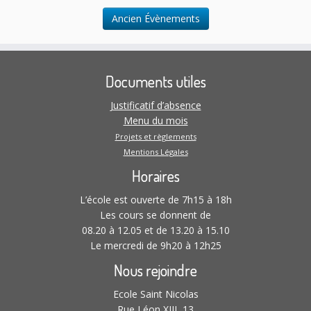
n
l
.
t
Ancien Évènements
t
a
t
Documents utiles
i
o
Justificatif d’absence
n
Menu du mois
s
Projets et règlements
Mentions Légales
Horaires
L’école est ouverte de 7h15 à 18h
Les cours se donnent de
08.20 à 12.05 et de 13.20 à 15.10
Le mercredi de 9h20 à 12h25
Nous rejoindre
Ecole Saint Nicolas
Rue Léon XIII, 13