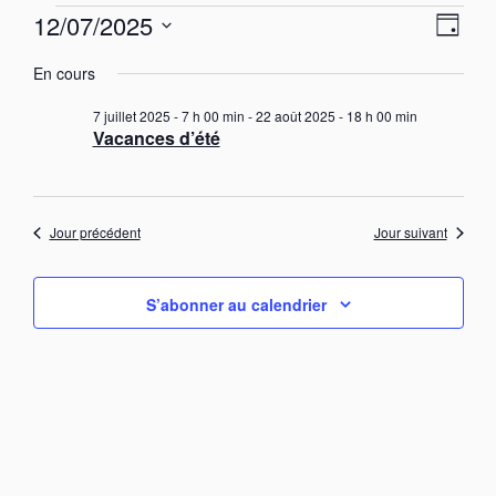
Évènements
N
N
12/07/2025
J
a
for
a
S
o
v
12
v
En cours
u
é
i
juillet
i
r
g
l
7 juillet 2025 - 7 h 00 min
-
22 août 2025 - 18 h 00 min
a
2025
g
e
Vacances d’été
t
c
a
i
t
t
o
i
n
i
o
d
Jour précédent
Jour suivant
o
e
n
n
v
n
u
p
e
S’abonner au calendrier
e
a
z
s
u
r
É
n
v
c
è
e
o
n
d
n
e
a
s
m
t
e
u
e