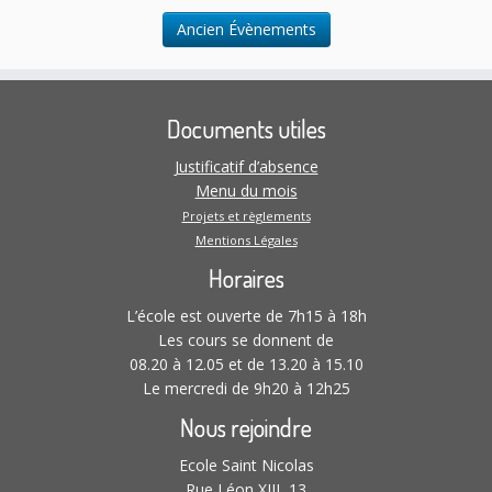
n
l
.
t
Ancien Évènements
t
a
t
Documents utiles
i
o
Justificatif d’absence
n
Menu du mois
s
Projets et règlements
Mentions Légales
Horaires
L’école est ouverte de 7h15 à 18h
Les cours se donnent de
08.20 à 12.05 et de 13.20 à 15.10
Le mercredi de 9h20 à 12h25
Nous rejoindre
Ecole Saint Nicolas
Rue Léon XIII, 13