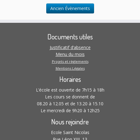
n
l
.
t
Ancien Évènements
t
a
t
Documents utiles
i
o
Justificatif d’absence
n
Menu du mois
s
Projets et règlements
Mentions Légales
Horaires
L’école est ouverte de 7h15 à 18h
Les cours se donnent de
08.20 à 12.05 et de 13.20 à 15.10
Le mercredi de 9h20 à 12h25
Nous rejoindre
Ecole Saint Nicolas
Rue Léon XIII, 13