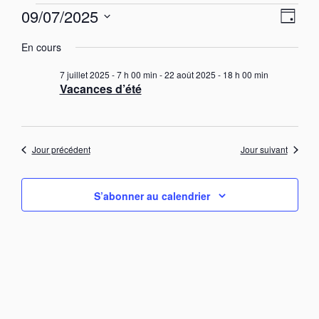
Évènements
N
N
09/07/2025
J
a
for
a
S
o
v
9
v
En cours
u
é
i
juillet
i
r
g
l
7 juillet 2025 - 7 h 00 min
-
22 août 2025 - 18 h 00 min
a
2025
g
e
Vacances d’été
t
c
a
i
t
t
o
i
n
i
o
d
Jour précédent
Jour suivant
o
e
n
n
v
n
u
p
e
S’abonner au calendrier
e
a
z
s
u
r
É
n
v
c
è
e
o
n
d
n
e
a
s
m
t
e
u
e