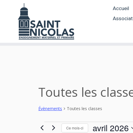
Skip
Accueil
to
content
Associat
Toutes les class
Évènements
Toutes les classes
Évènements
avril 2026
Ce mois-ci