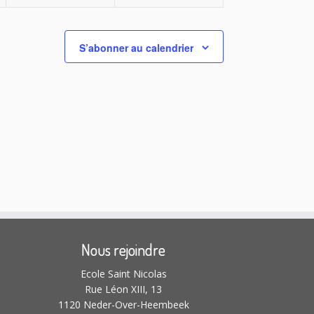
o
n
n
t
t
e
e
,
,
n
m
m
S’abonner au calendrier
s
e
e
n
n
t
t
,
,
Nous rejoindre
Ecole Saint Nicolas
Rue Léon XIII, 13
1120 Neder-Over-Heembeek