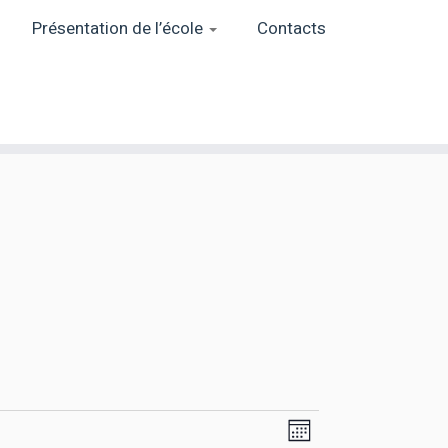
Présentation de l’école
Contacts
N
N
M