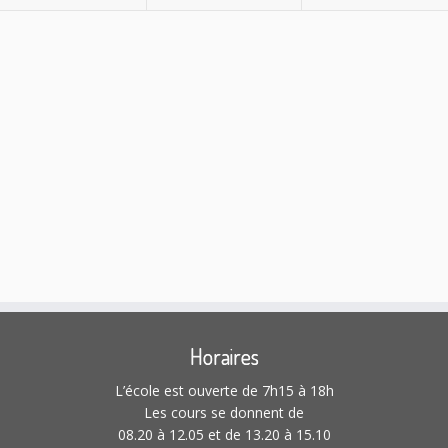
n
n
n
t
t
t
e
e
e
,
,
,
m
m
m
e
e
e
n
n
n
t
t
t
,
,
,
Horaires
L’école est ouverte de 7h15 à 18h
Les cours se donnent de
08.20 à 12.05 et de 13.20 à 15.10