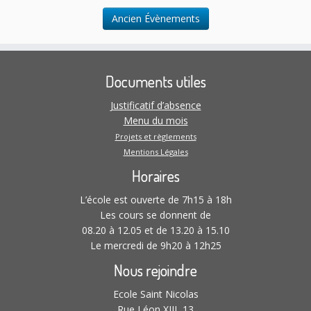
o
n
d
n
Ancien Évènements
e
a
s
m
t
e
u
e
n
l
.
t
Documents utiles
t
a
Justificatif d’absence
t
Menu du mois
i
Projets et règlements
Mentions Légales
o
n
Horaires
s
L’école est ouverte de 7h15 à 18h
Les cours se donnent de
08.20 à 12.05 et de 13.20 à 15.10
Le mercredi de 9h20 à 12h25
Nous rejoindre
Ecole Saint Nicolas
Rue Léon XIII, 13