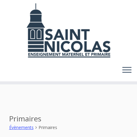
Skip
to
content
Primaires
Évènements
Primaires