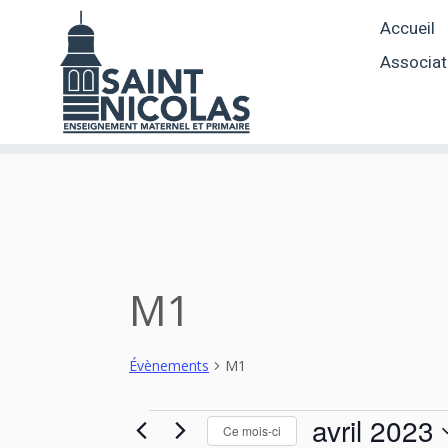
Skip
Accueil
to
content
Associat
M1
Évènements
M1
Évènements
avril 2023
Ce mois-ci