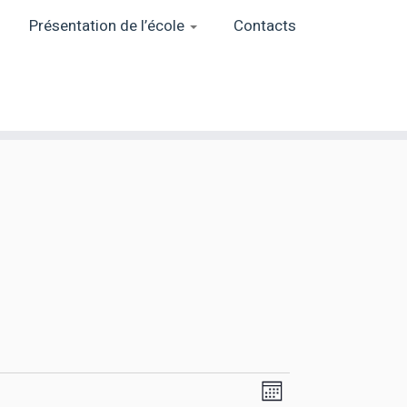
Présentation de l’école
Contacts
N
N
M