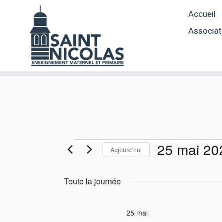
Skip
Accueil
to
content
Associat
Évènements
25 mai 20
Aujourd’hui
S
for
é
Toute la journée
l
25
e
c
25 mai
t