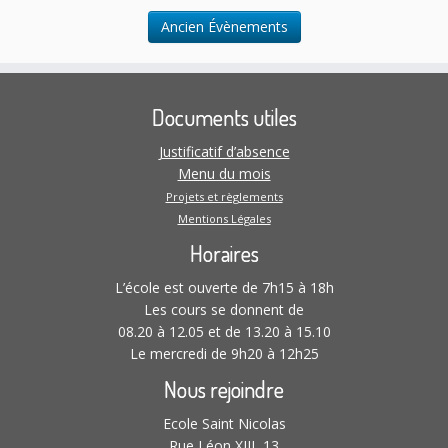
t
Ancien Évènements
i
o
n
s
Documents utiles
Justificatif d’absence
Menu du mois
Projets et règlements
Mentions Légales
Horaires
L’école est ouverte de 7h15 à 18h
Les cours se donnent de
08.20 à 12.05 et de 13.20 à 15.10
Le mercredi de 9h20 à 12h25
Nous rejoindre
Ecole Saint Nicolas
Rue Léon XIII, 13