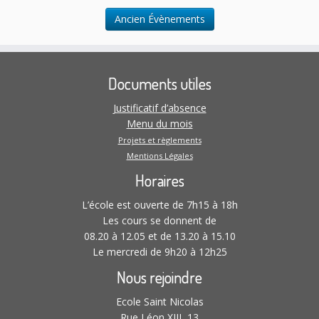
t
Ancien Évènements
i
o
n
s
Documents utiles
Justificatif d’absence
Menu du mois
Projets et règlements
Mentions Légales
Horaires
L’école est ouverte de 7h15 à 18h
Les cours se donnent de
08.20 à 12.05 et de 13.20 à 15.10
Le mercredi de 9h20 à 12h25
Nous rejoindre
Ecole Saint Nicolas
Rue Léon XIII, 13