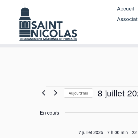
Skip
Accueil
to
content
Associat
Évènements
8 juillet 2
Aujourd’hui
S
for
é
En cours
l
8
e
c
7 juillet 2025 - 7 h 00 min
-
22 
t