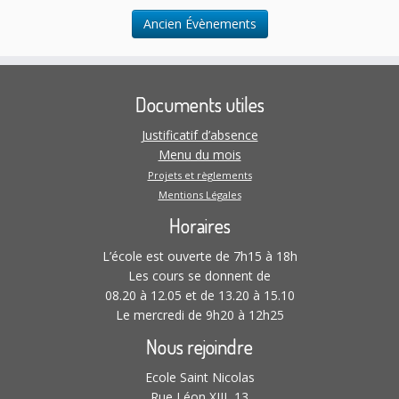
t
Ancien Évènements
i
o
n
s
Documents utiles
Justificatif d’absence
Menu du mois
Projets et règlements
Mentions Légales
Horaires
L’école est ouverte de 7h15 à 18h
Les cours se donnent de
08.20 à 12.05 et de 13.20 à 15.10
Le mercredi de 9h20 à 12h25
Nous rejoindre
Ecole Saint Nicolas
Rue Léon XIII, 13