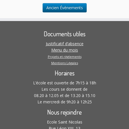
t
Ancien Évènements
i
o
n
s
Documents utiles
Justificatif d’absence
Menu du mois
Projets et règlements
Mentions Légales
Horaires
L’école est ouverte de 7h15 à 18h
Les cours se donnent de
08.20 à 12.05 et de 13.20 à 15.10
Le mercredi de 9h20 à 12h25
Nous rejoindre
Ecole Saint Nicolas
Rue Léon XIII, 13