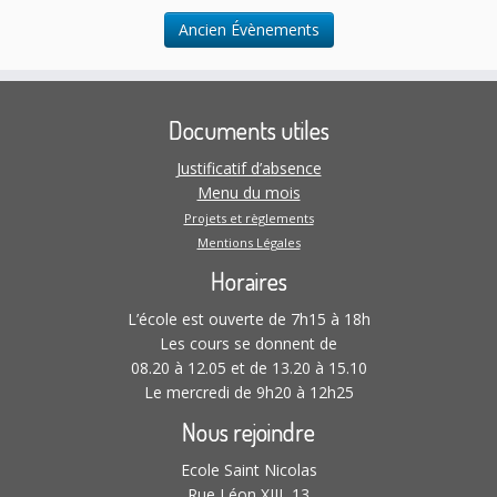
t
Ancien Évènements
i
o
n
s
Documents utiles
Justificatif d’absence
Menu du mois
Projets et règlements
Mentions Légales
Horaires
L’école est ouverte de 7h15 à 18h
Les cours se donnent de
08.20 à 12.05 et de 13.20 à 15.10
Le mercredi de 9h20 à 12h25
Nous rejoindre
Ecole Saint Nicolas
Rue Léon XIII, 13