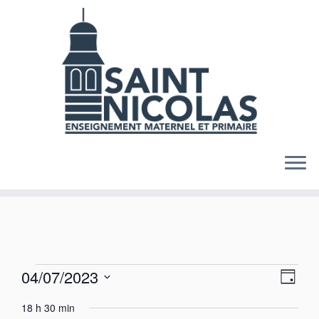
Skip
to
content
Évènements
N
N
04/07/2023
J
a
a
for
S
o
v
v
18 h 30 min
u
é
4
i