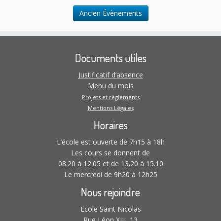
t
Ancien Évènements
i
o
n
s
Documents utiles
Justificatif d’absence
Menu du mois
Projets et règlements
Mentions Légales
Horaires
L’école est ouverte de 7h15 à 18h
Les cours se donnent de
08.20 à 12.05 et de 13.20 à 15.10
Le mercredi de 9h20 à 12h25
Nous rejoindre
Ecole Saint Nicolas
Rue Léon XIII, 13