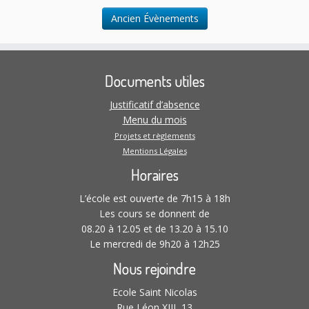
n
l
.
t
Ancien Évènements
t
a
t
Documents utiles
i
o
Justificatif d’absence
n
Menu du mois
s
Projets et règlements
Mentions Légales
Horaires
L’école est ouverte de 7h15 à 18h
Les cours se donnent de
08.20 à 12.05 et de 13.20 à 15.10
Le mercredi de 9h20 à 12h25
Nous rejoindre
Ecole Saint Nicolas
Rue Léon XIII, 13