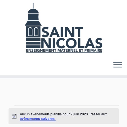
Skip
to
content
Évènements
Aucun évènements planifié pour 9 juin 2023. Passer aux
for
N
évènements suivants
.
o
9