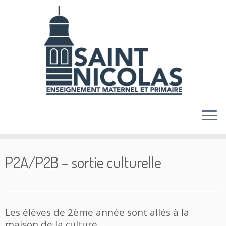
Skip
to
content
P2A/P2B – sortie culturelle
Les élèves de 2ème année sont allés à la
maison de la culture.