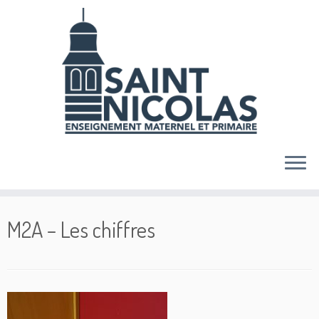
Skip
to
content
M2A – Les chiffres