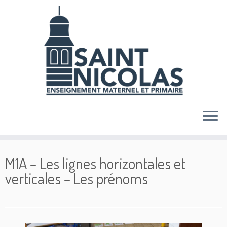
Skip
to
content
M1A – Les lignes horizontales et
verticales – Les prénoms