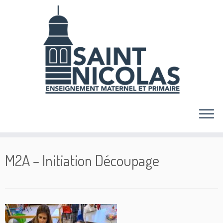
Skip
to
content
M2A – Initiation Découpage