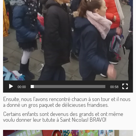
00:00
00:58
Ensuite, nous l’avons rencontré chacun à son tour et il nous
a donné un gros paquet de délicieuses friandises.
Certains enfants sont devenus des grands et ont même
voulu donner leur tutute à Saint Nicolas! BRAVO!