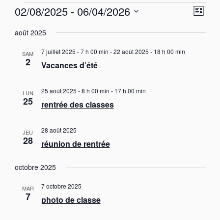
Évènements
N
N
02/08/2025
 - 
06/04/2026
L
a
a
S
i
v
v
août 2025
s
é
i
i
t
g
l
7 juillet 2025 - 7 h 00 min
-
22 août 2025 - 18 h 00 min
e
a
SAM
g
e
2
t
Vacances d’été
c
a
i
t
t
o
i
n
25 août 2025 - 8 h 00 min
-
17 h 00 min
i
LUN
o
25
d
rentrée des classes
o
e
n
n
v
n
u
p
28 août 2025
e
JEU
e
28
a
z
réunion de rentrée
s
u
r
É
n
v
c
octobre 2025
è
e
o
n
d
7 octobre 2025
MAR
n
e
7
a
photo de classe
s
m
t
e
u
e