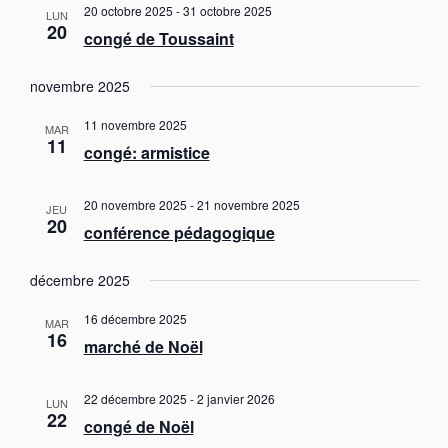
n
20 octobre 2025
-
31 octobre 2025
l
LUN
.
t
20
congé de Toussaint
t
a
novembre 2025
t
i
11 novembre 2025
MAR
o
11
congé: armistice
n
s
20 novembre 2025
-
21 novembre 2025
JEU
20
conférence pédagogique
décembre 2025
16 décembre 2025
MAR
16
marché de Noël
22 décembre 2025
-
2 janvier 2026
LUN
22
congé de Noël