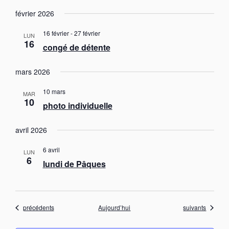
février 2026
16 février
-
27 février
LUN
16
congé de détente
mars 2026
10 mars
MAR
10
photo individuelle
avril 2026
6 avril
LUN
6
lundi de Pâques
Évènements
Évènements
précédents
Aujourd’hui
suivants