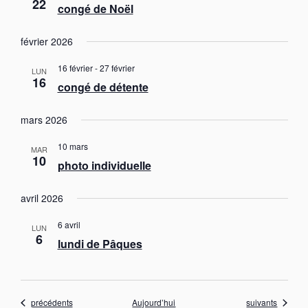
22
congé de Noël
février 2026
16 février
-
27 février
LUN
16
congé de détente
mars 2026
10 mars
MAR
10
photo individuelle
avril 2026
6 avril
LUN
6
lundi de Pâques
Évènements
Évènements
précédents
Aujourd’hui
suivants