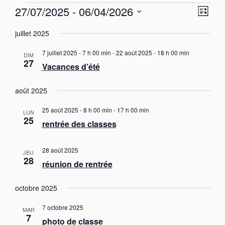
Évènements
N
N
27/07/2025
 - 
06/04/2026
L
a
a
S
i
v
v
juillet 2025
s
é
i
i
t
g
l
7 juillet 2025 - 7 h 00 min
-
22 août 2025 - 18 h 00 min
e
a
DIM
g
e
27
t
Vacances d’été
c
a
i
t
t
o
août 2025
i
n
i
o
d
o
25 août 2025 - 8 h 00 min
-
17 h 00 min
e
n
LUN
25
n
v
rentrée des classes
n
u
p
e
e
a
z
s
28 août 2025
JEU
u
r
28
É
réunion de rentrée
n
v
c
è
e
o
octobre 2025
n
d
n
e
a
s
m
7 octobre 2025
MAR
t
7
e
u
photo de classe
e