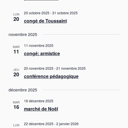
n
l
.
t
t
20 octobre 2025
-
31 octobre 2025
LUN
20
a
congé de Toussaint
t
i
novembre 2025
o
11 novembre 2025
MAR
n
11
congé: armistice
s
20 novembre 2025
-
21 novembre 2025
JEU
20
conférence pédagogique
décembre 2025
16 décembre 2025
MAR
16
marché de Noël
22 décembre 2025
-
2 janvier 2026
LUN